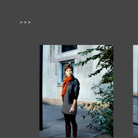
> > >