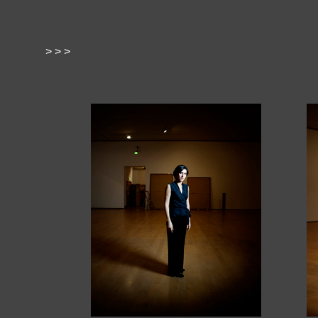
> > >