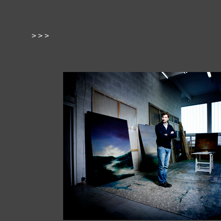
> > >