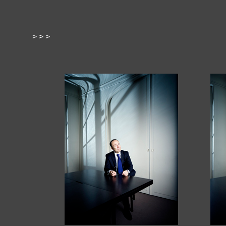
> > >